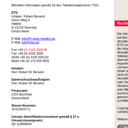
Betreiber-Information gemäß §3 des Teledienstegesetzes TDG.
ETD
Inhaber: Robert Berwick
Vossn Weg 4
Recht
Hittfeld
D-21218 Seevetal
Deutschland
Die Inf
werden 
E-Mail:
info@
h-point-manikin.de
aktuali
E-Mail:
info@
etd.net
ETD kön
die Inha
Fon +49
(0) 4105 2008
/9
Aktualit
Fax +49 (0) 4105 2000
Vollstä
ISDN +49 (0) 4105 635120
überneh
Mobil +49 (0) 173 928 4925
Hyperli
vorhand
Inhaber:
Inhalt 
Herr Robert W. Berwick
sind ur
Verviel
Datenschutzbeauftragter:
oder Da
Herr Robert W. Berwick
Verwend
oder Bil
Finanzamt
:
ausdrüc
2315 Buchholz
gekennz
Deutschland
schrift
Steuer-Nummer:
Copyrig
15/103/03771
vorbeha
Umsatz-Identifikationsnummer
gemäß § 27 a
Weitere 
Umsatzsteuergesetz:
DE 114899935