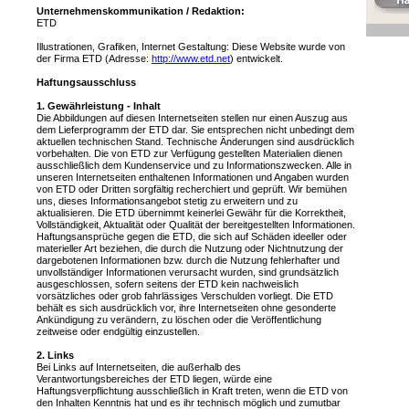
Unternehmenskommunikation
/
Redaktion
:
ETD
Illustrationen, Grafiken, Internet Gestaltung:
Diese Website wurde von
der Firma ETD (Adresse:
http://
w
ww.etd.net
) entwickelt.
Haftungsausschluss
1. Gewährleistung - Inhalt
Die Abbildungen auf diesen Internetseiten stellen nur einen Auszug aus
dem Lieferprogramm der ETD dar. Sie entsprechen nicht unbedingt dem
aktuellen technischen Stand. Technische Änderungen sind ausdrücklich
vorbehalten. Die von ETD zur Verfügung gestellten Materialien dienen
ausschließlich dem Kundenservice und zu Informationszwecken. Alle in
unseren Internetseiten enthaltenen Informationen und Angaben wurden
von ETD oder Dritten sorgfältig recherchiert und geprüft. Wir bemühen
uns, dieses Informationsangebot stetig zu erweitern und zu
aktualisieren. Die ETD übernimmt keinerlei Gewähr für die Korrektheit,
Vollständigkeit, Aktualität oder Qualität der bereitgestellten Informationen.
Haftungsansprüche gegen die ETD, die sich auf Schäden ideeller oder
materieller Art beziehen, die durch die Nutzung oder Nichtnutzung der
dargebotenen Informationen bzw. durch die Nutzung fehlerhafter und
unvollständiger Informationen verursacht wurden, sind grundsätzlich
ausgeschlossen, sofern seitens der ETD kein nachweislich
vorsätzliches oder grob fahrlässiges Verschulden vorliegt. Die ETD
behält es sich ausdrücklich vor, ihre Internetseiten ohne gesonderte
Ankündigung zu verändern, zu löschen oder die Veröffentlichung
zeitweise oder endgültig einzustellen.
2. Links
Bei Links auf Internetseiten, die außerhalb des
Verantwortungsbereiches der ETD liegen, würde eine
Haftungsverpflichtung ausschließlich in Kraft treten, wenn die ETD von
den Inhalten Kenntnis hat und es ihr technisch möglich und zumutbar