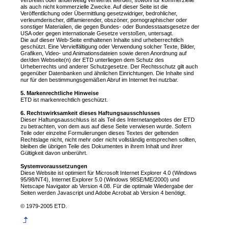
verbreitet oder anderweitig verwertet werden, sowohl für kommerzielle
als auch nicht kommerzielle Zwecke. Auf dieser Seite ist die
Veröffentlichung oder Übermittlung gesetzwidriger, bedrohlicher,
verleumderischer, diffamierender, obszöner, pornographischer oder
sonstiger Materialien, die gegen Bundes- oder Bundesstaatsgesetze der
USA oder gegen internationale Gesetze verstoßen, untersagt.
Die auf dieser Web-Seite enthaltenen Inhalte sind urheberrechtlich
geschützt. Eine Vervielfältigung oder Verwendung solcher Texte, Bilder,
Grafiken, Video- und Animationsdateien sowie deren Anordnung auf
der/den Webseite(n) der ETD unterliegen dem Schutz des
Urheberrechts und anderer Schutzgesetze. Der Rechtsschutz gilt auch
gegenüber Datenbanken und ähnlichen Einrichtungen. Die Inhalte sind
nur für den bestimmungsgemäßen Abruf im Internet frei nutzbar.
5. Markenrechtliche Hinweise
ETD ist markenrechtlich geschützt.
6. Rechtswirksamkeit dieses Haftungsausschlusses
Dieser Haftungsausschluss ist als Teil des Internetangebotes der ETD
zu betrachten, von dem aus auf diese Seite verwiesen wurde. Sofern
Teile oder einzelne Formulierungen dieses Textes der geltenden
Rechtslage nicht, nicht mehr oder nicht vollständig entsprechen sollten,
bleiben die übrigen Teile des Dokumentes in ihrem Inhalt und ihrer
Gültigkeit davon unberührt.
Systemvoraussetzungen
Diese Website ist optimiert für Microsoft Internet Explorer 4.0 (Windows
95/98/NT4), Internet Explorer 5.0 (Windows 98SE/ME/2000) und
Netscape Navigator ab Version 4.08. Für die optimale Wiedergabe der
Seiten werden Javascript und Adobe Acrobat ab Version 4 benötigt.
© 1979-2005 ETD.