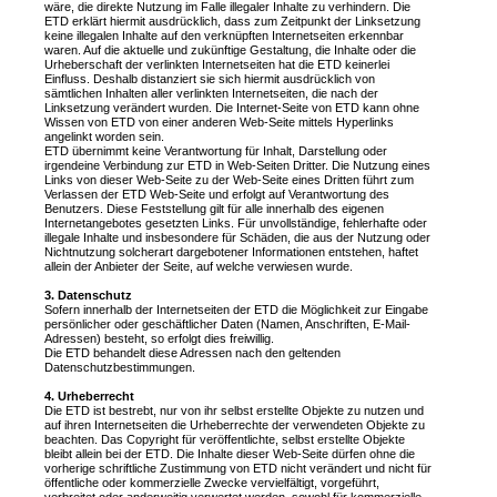
wäre, die direkte Nutzung im Falle illegaler Inhalte zu verhindern. Die
ETD erklärt hiermit ausdrücklich, dass zum Zeitpunkt der Linksetzung
keine illegalen Inhalte auf den verknüpften Internetseiten erkennbar
waren. Auf die aktuelle und zukünftige Gestaltung, die Inhalte oder die
Urheberschaft der verlinkten Internetseiten hat die ETD keinerlei
Einfluss. Deshalb distanziert sie sich hiermit ausdrücklich von
sämtlichen Inhalten aller verlinkten Internetseiten, die nach der
Linksetzung verändert wurden. Die Internet-Seite von ETD kann ohne
Wissen von ETD von einer anderen Web-Seite mittels Hyperlinks
angelinkt worden sein.
ETD übernimmt keine Verantwortung für Inhalt, Darstellung oder
irgendeine Verbindung zur ETD in Web-Seiten Dritter. Die Nutzung eines
Links von dieser Web-Seite zu der Web-Seite eines Dritten führt zum
Verlassen der ETD Web-Seite und erfolgt auf Verantwortung des
Benutzers. Diese Feststellung gilt für alle innerhalb des eigenen
Internetangebotes gesetzten Links. Für unvollständige, fehlerhafte oder
illegale Inhalte und insbesondere für Schäden, die aus der Nutzung oder
Nichtnutzung solcherart dargebotener Informationen entstehen, haftet
allein der Anbieter der Seite, auf welche verwiesen wurde.
3. Datenschutz
Sofern innerhalb der Internetseiten der ETD die Möglichkeit zur Eingabe
persönlicher oder geschäftlicher Daten (Namen, Anschriften, E-Mail-
Adressen) besteht, so erfolgt dies freiwillig.
Die ETD behandelt diese Adressen nach den geltenden
Datenschutzbestimmungen.
4. Urheberrecht
Die ETD ist bestrebt, nur von ihr selbst erstellte Objekte zu nutzen und
auf ihren Internetseiten die Urheberrechte der verwendeten Objekte zu
beachten. Das Copyright für veröffentlichte, selbst erstellte Objekte
bleibt allein bei der ETD. Die Inhalte dieser Web-Seite dürfen ohne die
vorherige schriftliche Zustimmung von ETD nicht verändert und nicht für
öffentliche oder kommerzielle Zwecke vervielfältigt, vorgeführt,